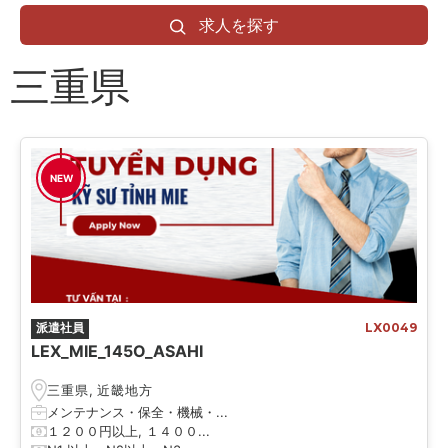
求人を探す
三重県
NEW
派遣社員
LX0049
LEX_MIE_145O_ASAHI
三重県
,
近畿地方
メンテナンス・保全・機械・...
１２００円以上, １４００...