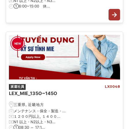
N1 以上・N2以上・N3...
①6:00~15:00 休...
NEW
派遣社員
LX0048
LEX_MIE_135O~145O
三重県
,
近畿地方
メンテナンス・保全・製造・...
１２００円以上, １４００...
N1 以上・N2以上・N3...
①08:30 ～ 17:1...